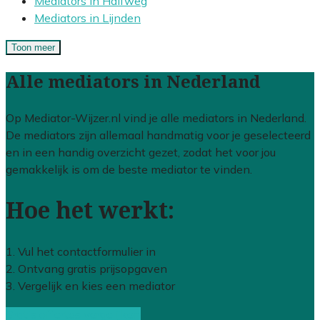
Mediators in Halfweg
Mediators in Lijnden
Toon meer
Alle mediators in Nederland
Op Mediator-Wijzer.nl vind je alle mediators in Nederland.
De mediators zijn allemaal handmatig voor je geselecteerd
en in een handig overzicht gezet, zodat het voor jou
gemakkelijk is om de beste mediator te vinden.
Hoe het werkt:
1. Vul het contactformulier in
2. Ontvang gratis prijsopgaven
3. Vergelijk en kies een mediator
Gratis offertes vergelijken