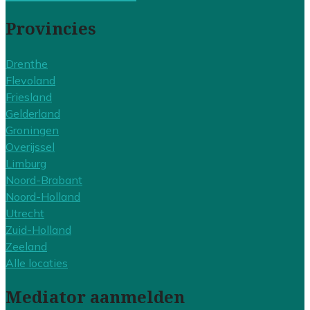
Provincies
Drenthe
Flevoland
Friesland
Gelderland
Groningen
Overijssel
Limburg
Noord-Brabant
Noord-Holland
Utrecht
Zuid-Holland
Zeeland
Alle locaties
Mediator aanmelden