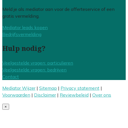
Meld je als mediator aan voor de offerteservice of een
gratis vermelding.
Mediator leads kopen
Bedrijfsvermelding
Hulp nodig?
Veelgestelde vragen: particulieren
Veelgestelde vragen: bedrijven
Contact
Mediator Wijzer
|
Sitemap
|
Privacy statement
|
Voorwaarden
|
Disclaimer
|
Reviewbeleid
|
Over ons
×