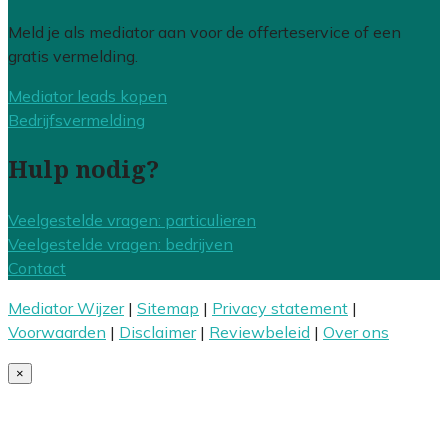
Meld je als mediator aan voor de offerteservice of een
gratis vermelding.
Mediator leads kopen
Bedrijfsvermelding
Hulp nodig?
Veelgestelde vragen: particulieren
Veelgestelde vragen: bedrijven
Contact
Mediator Wijzer
|
Sitemap
|
Privacy statement
|
Voorwaarden
|
Disclaimer
|
Reviewbeleid
|
Over ons
×