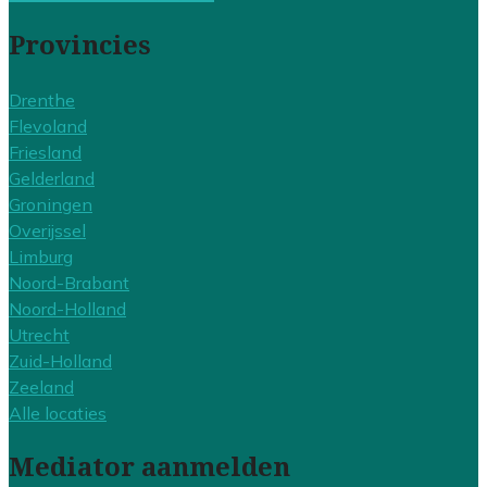
Provincies
Drenthe
Flevoland
Friesland
Gelderland
Groningen
Overijssel
Limburg
Noord-Brabant
Noord-Holland
Utrecht
Zuid-Holland
Zeeland
Alle locaties
Mediator aanmelden