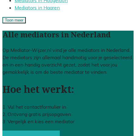
Mediators in Hoogeloon
Mediators in Haaren
Toon meer
Alle mediators in Nederland
Op Mediator-Wijzer.nl vind je alle mediators in Nederland.
De mediators zijn allemaal handmatig voor je geselecteerd
en in een handig overzicht gezet, zodat het voor jou
gemakkelijk is om de beste mediator te vinden.
Hoe het werkt:
1. Vul het contactformulier in
2. Ontvang gratis prijsopgaven
3. Vergelijk en kies een mediator
Gratis offertes vergelijken