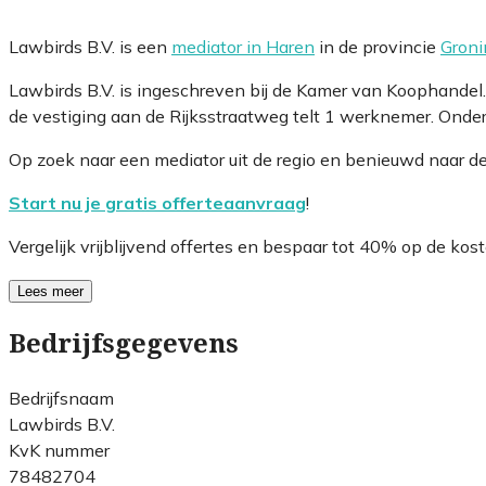
Lawbirds B.V. is een
mediator in Haren
in de provincie
Gron
Lawbirds B.V. is ingeschreven bij de Kamer van Koophande
de vestiging aan de Rijksstraatweg telt 1 werknemer. Onder
Op zoek naar een mediator uit de regio en benieuwd naar d
Start nu je gratis offerteaanvraag
!
Vergelijk vrijblijvend offertes en bespaar tot 40% op de kost
Lees meer
Bedrijfsgegevens
Bedrijfsnaam
Lawbirds B.V.
KvK nummer
78482704