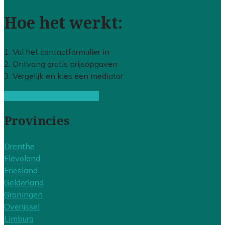
Hoe het werkt:
1. Vul het contactformulier in
2. Ontvang gratis prijsopgaven
3. Vergelijk en kies een mediator
Gratis offertes vergelijken
Provincies
Drenthe
Flevoland
Friesland
Gelderland
Groningen
Overijssel
Limburg