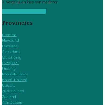
3. Vergelijk en kies een mediator
Gratis offertes vergelijken
Provincies
Drenthe
Flevoland
Friesland
Gelderland
Groningen
Overijssel
Limburg
Noord-Brabant
Noord-Holland
Utrecht
Zuid-Holland
Zeeland
Alle locaties