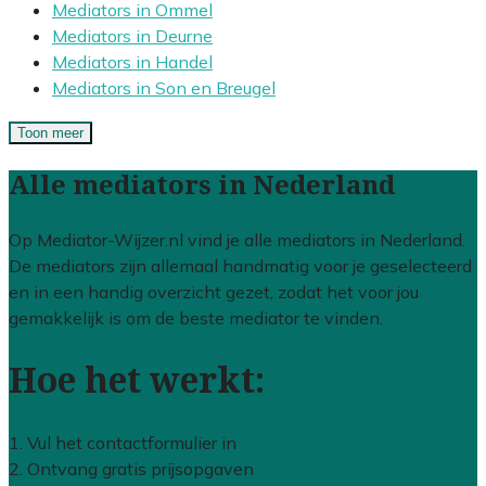
Mediators in Ommel
Mediators in Deurne
Mediators in Handel
Mediators in Son en Breugel
Toon meer
Alle mediators in Nederland
Op Mediator-Wijzer.nl vind je alle mediators in Nederland.
De mediators zijn allemaal handmatig voor je geselecteerd
en in een handig overzicht gezet, zodat het voor jou
gemakkelijk is om de beste mediator te vinden.
Hoe het werkt:
1. Vul het contactformulier in
2. Ontvang gratis prijsopgaven