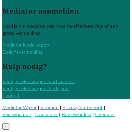
Mediator aanmelden
Meld je als mediator aan voor de offerteservice of een
gratis vermelding.
Mediator leads kopen
Bedrijfsvermelding
Hulp nodig?
Veelgestelde vragen: particulieren
Veelgestelde vragen: bedrijven
Contact
Mediator Wijzer
|
Sitemap
|
Privacy statement
|
Voorwaarden
|
Disclaimer
|
Reviewbeleid
|
Over ons
×