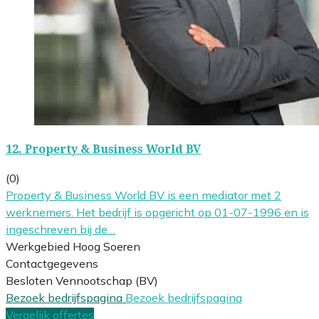
12.
Property & Business World BV
(0)
Property & Business World BV is een mediator met 2
werknemers. Het bedrijf is opgericht op 01-07-1996 en is
ingeschreven bij de…
Werkgebied Hoog Soeren
Contactgegevens
Besloten Vennootschap (BV)
Bezoek bedrijfspagina
Bezoek bedrijfspagina
Vergelijk offertes