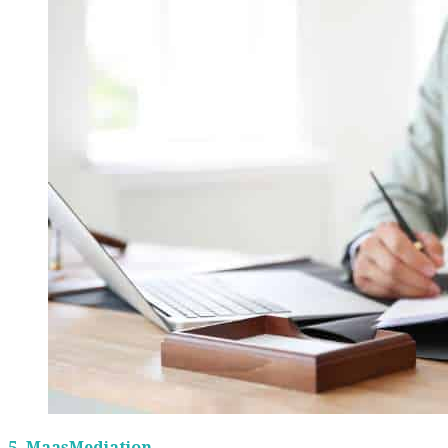
5.
MaasMediation