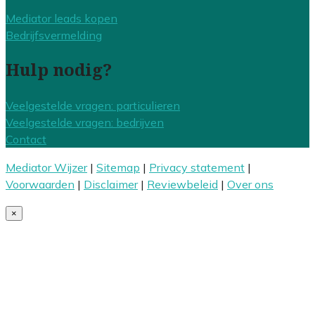
Mediator leads kopen
Bedrijfsvermelding
Hulp nodig?
Veelgestelde vragen: particulieren
Veelgestelde vragen: bedrijven
Contact
Mediator Wijzer
|
Sitemap
|
Privacy statement
|
Voorwaarden
|
Disclaimer
|
Reviewbeleid
|
Over ons
×