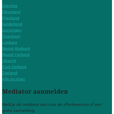
Drenthe
Flevoland
Friesland
Gelderland
Groningen
Overijssel
Limburg
Noord-Brabant
Noord-Holland
Utrecht
Zuid-Holland
Zeeland
Alle locaties
Mediator aanmelden
Meld je als mediator aan voor de offerteservice of een
gratis vermelding.