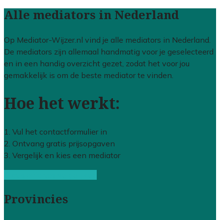
Alle mediators in Nederland
Op Mediator-Wijzer.nl vind je alle mediators in Nederland.
De mediators zijn allemaal handmatig voor je geselecteerd
en in een handig overzicht gezet, zodat het voor jou
gemakkelijk is om de beste mediator te vinden.
Hoe het werkt:
1. Vul het contactformulier in
2. Ontvang gratis prijsopgaven
3. Vergelijk en kies een mediator
Gratis offertes vergelijken
Provincies