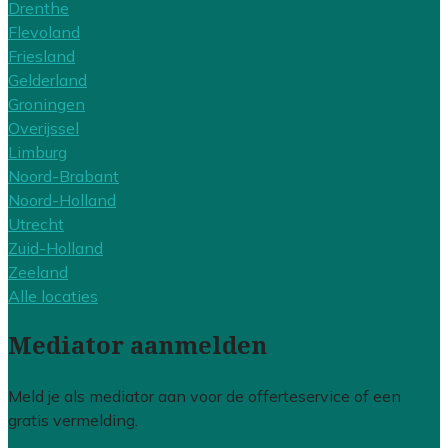
Drenthe
Flevoland
Friesland
Gelderland
Groningen
Overijssel
Limburg
Noord-Brabant
Noord-Holland
Utrecht
Zuid-Holland
Zeeland
Alle locaties
Mediator aanmelden
Meld je als mediator aan voor de offerteservice of een
gratis vermelding.