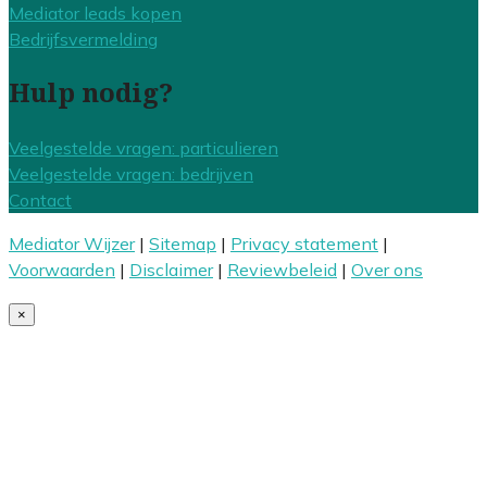
Mediator leads kopen
Bedrijfsvermelding
Hulp nodig?
Veelgestelde vragen: particulieren
Veelgestelde vragen: bedrijven
Contact
Mediator Wijzer
|
Sitemap
|
Privacy statement
|
Voorwaarden
|
Disclaimer
|
Reviewbeleid
|
Over ons
×