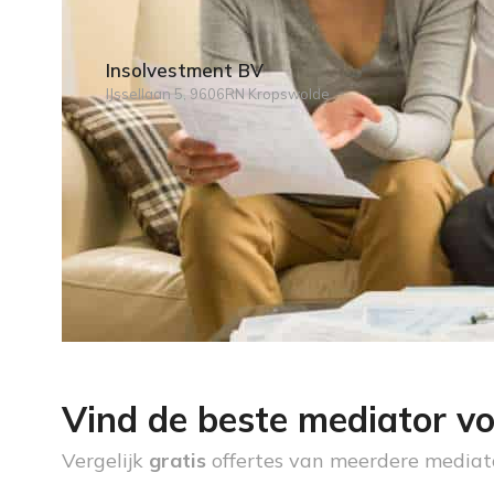
Insolvestment BV
IJssellaan 5, 9606RN Kropswolde
Vind de beste mediator vo
Vergelijk
gratis
offertes van meerdere mediat