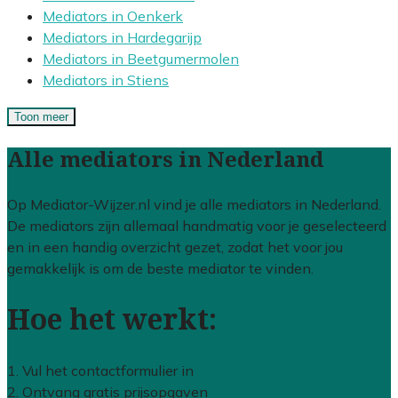
Mediators in Oenkerk
Mediators in Hardegarijp
Mediators in Beetgumermolen
Mediators in Stiens
Toon meer
Alle mediators in Nederland
Op Mediator-Wijzer.nl vind je alle mediators in Nederland.
De mediators zijn allemaal handmatig voor je geselecteerd
en in een handig overzicht gezet, zodat het voor jou
gemakkelijk is om de beste mediator te vinden.
Hoe het werkt:
1. Vul het contactformulier in
2. Ontvang gratis prijsopgaven