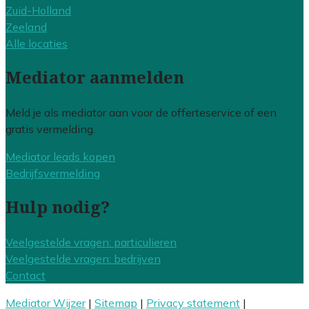
Zuid-Holland
Zeeland
Alle locaties
Mediator aanmelden
Meld je als mediator aan voor de offerteservice of een
gratis vermelding.
Mediator leads kopen
Bedrijfsvermelding
Hulp nodig?
Veelgestelde vragen: particulieren
Veelgestelde vragen: bedrijven
Contact
Mediator Wijzer
|
Sitemap
|
Privacy statement
|