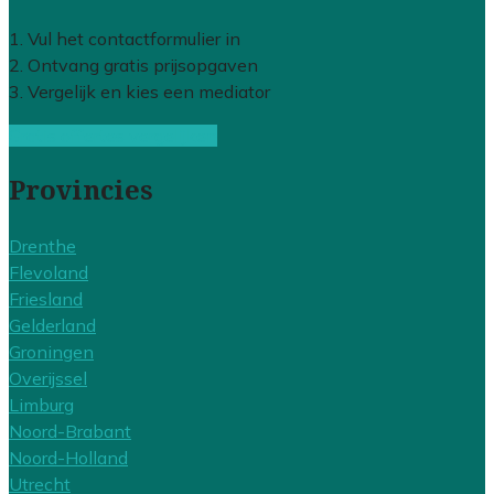
1. Vul het contactformulier in
2. Ontvang gratis prijsopgaven
3. Vergelijk en kies een mediator
Gratis offertes vergelijken
Provincies
Drenthe
Flevoland
Friesland
Gelderland
Groningen
Overijssel
Limburg
Noord-Brabant
Noord-Holland
Utrecht