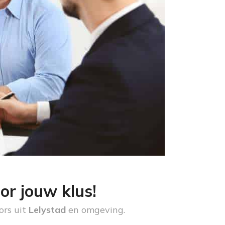
or jouw klus!
ors uit
Lelystad
en omgeving.