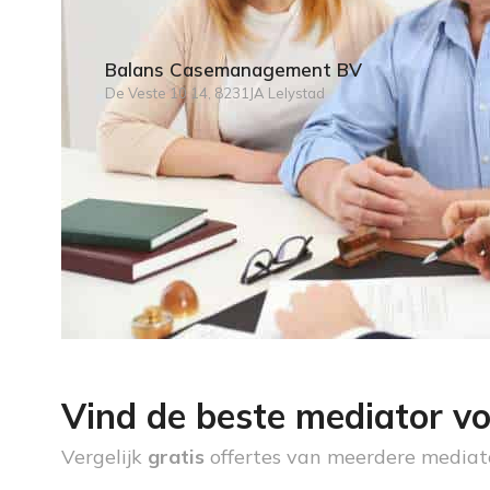
Balans Casemanagement BV
De Veste 10 14, 8231JA Lelystad
Vind de beste mediator vo
Vergelijk
gratis
offertes van meerdere mediat