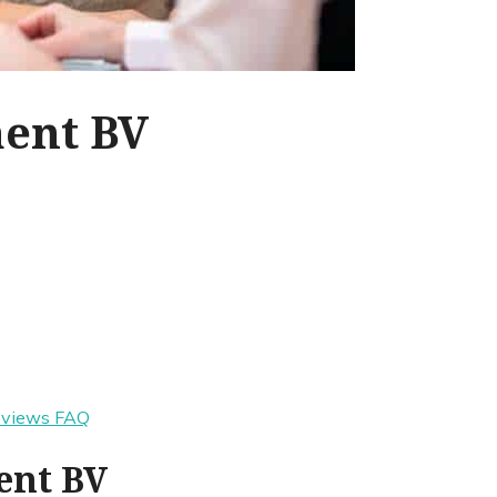
ent BV
eviews
FAQ
ent BV