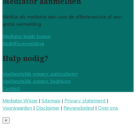
Mediator aanmelden
Meld je als mediator aan voor de offerteservice of een
gratis vermelding.
Mediator leads kopen
Bedrijfsvermelding
Hulp nodig?
Veelgestelde vragen: particulieren
Veelgestelde vragen: bedrijven
Contact
Mediator Wijzer
|
Sitemap
|
Privacy statement
|
Voorwaarden
|
Disclaimer
|
Reviewbeleid
|
Over ons
×