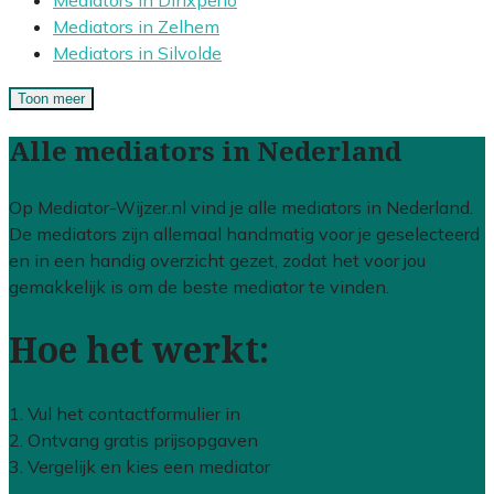
Mediators in Dinxperlo
Mediators in Zelhem
Mediators in Silvolde
Toon meer
Alle mediators in Nederland
Op Mediator-Wijzer.nl vind je alle mediators in Nederland.
De mediators zijn allemaal handmatig voor je geselecteerd
en in een handig overzicht gezet, zodat het voor jou
gemakkelijk is om de beste mediator te vinden.
Hoe het werkt:
1. Vul het contactformulier in
2. Ontvang gratis prijsopgaven
3. Vergelijk en kies een mediator