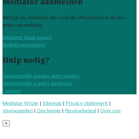
Mediator aanmelden
Meld je als mediator aan voor de offerteservice of een
gratis vermelding.
Mediator leads kopen
Bedrijfsvermelding
Hulp nodig?
Veelgestelde vragen: particulieren
Veelgestelde vragen: bedrijven
Contact
Mediator Wijzer
|
Sitemap
|
Privacy statement
|
Voorwaarden
|
Disclaimer
|
Reviewbeleid
|
Over ons
×