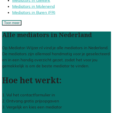
Mediators in Giekerk
Mediators in Molenend
Mediators in Buren (FR)
Toon meer
Alle mediators in Nederland
Op Mediator-Wijzer.nl vind je alle mediators in Nederland.
De mediators zijn allemaal handmatig voor je geselecteerd
en in een handig overzicht gezet, zodat het voor jou
gemakkelijk is om de beste mediator te vinden.
Hoe het werkt:
1. Vul het contactformulier in
2. Ontvang gratis prijsopgaven
3. Vergelijk en kies een mediator