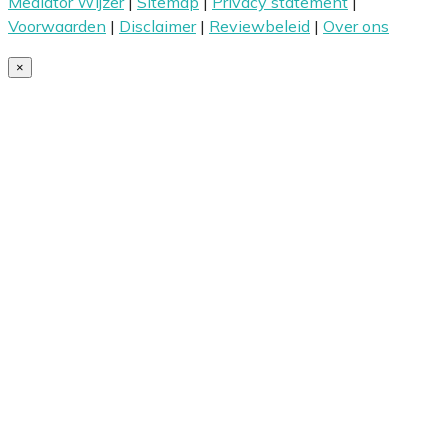
Mediator Wijzer
|
Sitemap
|
Privacy statement
|
Voorwaarden
|
Disclaimer
|
Reviewbeleid
|
Over ons
×