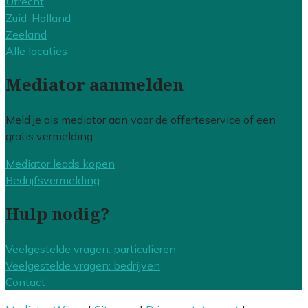
Utrecht
Zuid-Holland
Zeeland
Alle locaties
Mediator aanmelden
Meld je als mediator aan voor de offerteservice of een
gratis vermelding.
Mediator leads kopen
Bedrijfsvermelding
Hulp nodig?
Veelgestelde vragen: particulieren
Veelgestelde vragen: bedrijven
Contact