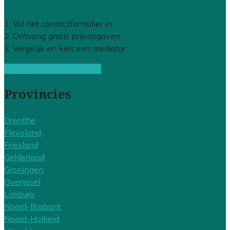
1. Vul het contactformulier in
2. Ontvang gratis prijsopgaven
3. Vergelijk en kies een mediator
Gratis offertes vergelijken
Provincies
Drenthe
Flevoland
Friesland
Gelderland
Groningen
Overijssel
Limburg
Noord-Brabant
Noord-Holland