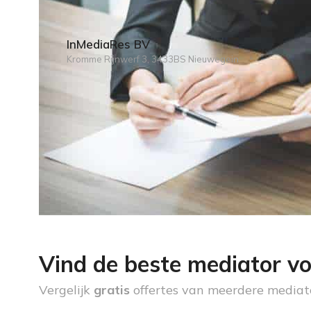
InMediaRes BV
Kromme Rijnwerf 3, 3433BS Nieuwegein
Vind de beste mediator vo
Vergelijk
gratis
offertes van meerdere mediat