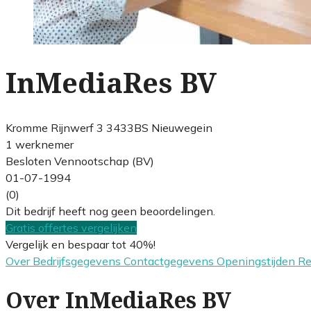
InMediaRes BV
Kromme Rijnwerf 3 3433BS Nieuwegein
1 werknemer
Besloten Vennootschap (BV)
01-07-1994
(0)
Dit bedrijf heeft nog geen beoordelingen.
Gratis offertes vergelijken
Vergelijk en bespaar tot 40%!
Over
Bedrijfsgegevens
Contactgegevens
Openingstijden
R
Over InMediaRes BV