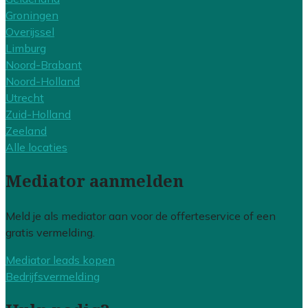
Groningen
Overijssel
Limburg
Noord-Brabant
Noord-Holland
Utrecht
Zuid-Holland
Zeeland
Alle locaties
Mediator aanmelden
Meld je als mediator aan voor de offerteservice of een
gratis vermelding.
Mediator leads kopen
Bedrijfsvermelding