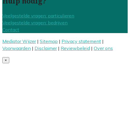
Hulp nodig?
Veelgestelde vragen: particulieren
Veelgestelde vragen: bedrijven
Contact
Mediator Wijzer
|
Sitemap
|
Privacy statement
|
Voorwaarden
|
Disclaimer
|
Reviewbeleid
|
Over ons
×