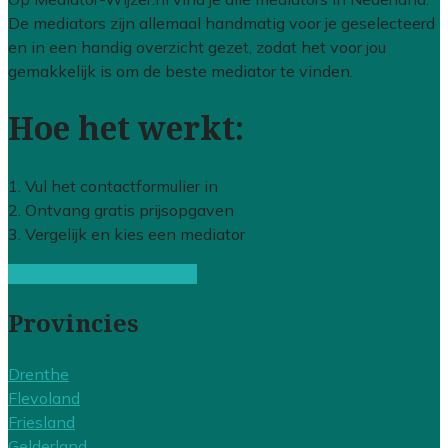
De mediators zijn allemaal handmatig voor je geselecteerd
en in een handig overzicht gezet, zodat het voor jou
gemakkelijk is om de beste mediator te vinden.
Hoe het werkt:
1. Vul het contactformulier in
2. Ontvang gratis prijsopgaven
3. Vergelijk en kies een mediator
Gratis offertes vergelijken
Provincies
Drenthe
Flevoland
Friesland
Gelderland