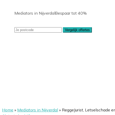
Mediators in Nijverdal
Bespaar tot 40%
Vergelijk offertes
Home
»
Mediators in Nijverdal
»
ReggeJurist, Letselschade en