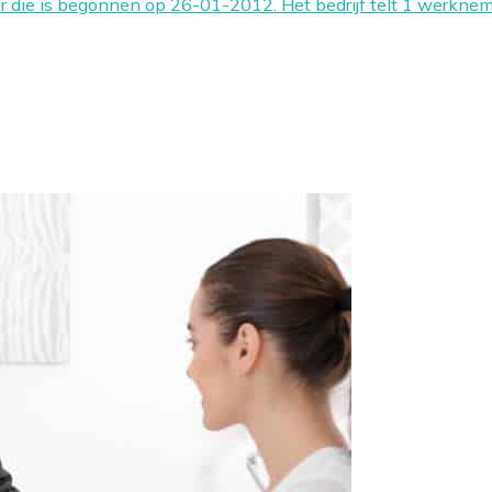
tor die is begonnen op 26-01-2012. Het bedrijf telt 1 werk