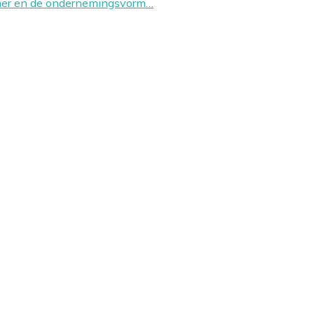
nemer en de ondernemingsvorm…