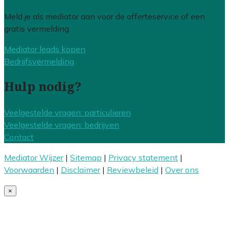
Meld je als mediator aan voor de offerteservice of een
gratis vermelding.
Mediator leads kopen
Bedrijfsvermelding
Hulp nodig?
Veelgestelde vragen: particulieren
Veelgestelde vragen: bedrijven
Contact
Mediator Wijzer
|
Sitemap
|
Privacy statement
|
Voorwaarden
|
Disclaimer
|
Reviewbeleid
|
Over ons
×