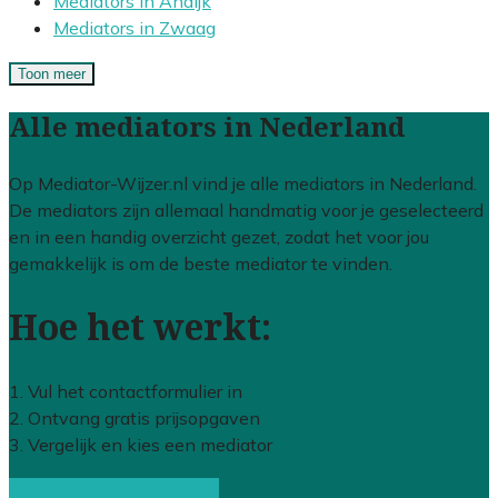
Mediators in Andijk
Mediators in Zwaag
Toon meer
Alle mediators in Nederland
Op Mediator-Wijzer.nl vind je alle mediators in Nederland.
De mediators zijn allemaal handmatig voor je geselecteerd
en in een handig overzicht gezet, zodat het voor jou
gemakkelijk is om de beste mediator te vinden.
Hoe het werkt:
1. Vul het contactformulier in
2. Ontvang gratis prijsopgaven
3. Vergelijk en kies een mediator
Gratis offertes vergelijken