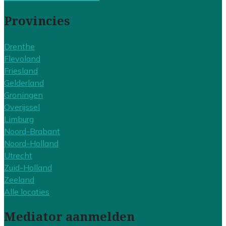
Provincies
Drenthe
Flevoland
Friesland
Gelderland
Groningen
Overijssel
Limburg
Noord-Brabant
Noord-Holland
Utrecht
Zuid-Holland
Zeeland
Alle locaties
Mediator aanmelden