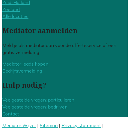
Zuid-Holland
Zeeland
Alle locaties
Mediator aanmelden
Meld je als mediator aan voor de offerteservice of een
gratis vermelding.
Mediator leads kopen
Bedrijfsvermelding
Hulp nodig?
Veelgestelde vragen: particulieren
Veelgestelde vragen: bedrijven
Contact
Mediator Wijzer
|
Sitemap
|
Privacy statement
|