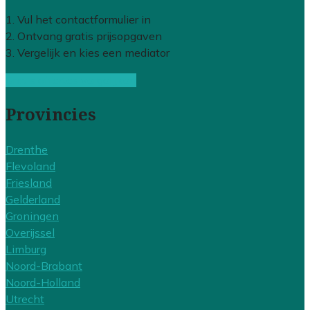
1. Vul het contactformulier in
2. Ontvang gratis prijsopgaven
3. Vergelijk en kies een mediator
Gratis offertes vergelijken
Provincies
Drenthe
Flevoland
Friesland
Gelderland
Groningen
Overijssel
Limburg
Noord-Brabant
Noord-Holland
Utrecht