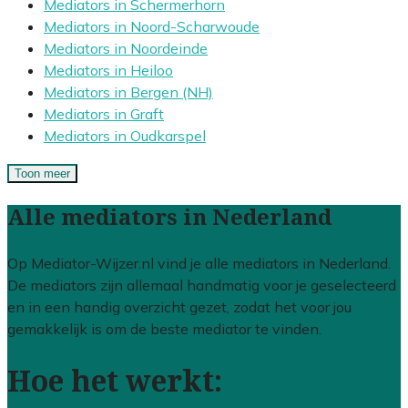
Mediators in Schermerhorn
Mediators in Noord-Scharwoude
Mediators in Noordeinde
Mediators in Heiloo
Mediators in Bergen (NH)
Mediators in Graft
Mediators in Oudkarspel
Toon meer
Alle mediators in Nederland
Op Mediator-Wijzer.nl vind je alle mediators in Nederland.
De mediators zijn allemaal handmatig voor je geselecteerd
en in een handig overzicht gezet, zodat het voor jou
gemakkelijk is om de beste mediator te vinden.
Hoe het werkt: