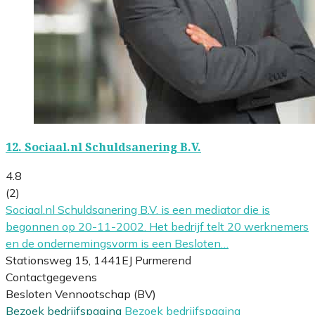
12.
Sociaal.nl Schuldsanering B.V.
4.8
(2)
Sociaal.nl Schuldsanering B.V. is een mediator die is
begonnen op 20-11-2002. Het bedrijf telt 20 werknemers
en de ondernemingsvorm is een Besloten…
Stationsweg 15, 1441EJ Purmerend
Contactgegevens
Besloten Vennootschap (BV)
Bezoek bedrijfspagina
Bezoek bedrijfspagina