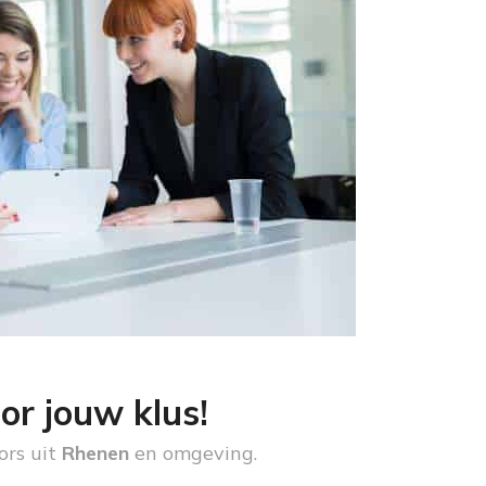
or jouw klus!
ors uit
Rhenen
en omgeving.