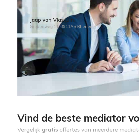
Jaap van Vlastuin
Grebbeweg 11, 3911AS Rhenen
Vind de beste mediator vo
Vergelijk
gratis
offertes van meerdere mediat