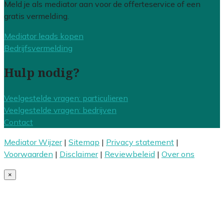
Meld je als mediator aan voor de offerteservice of een
gratis vermelding.
Mediator leads kopen
Bedrijfsvermelding
Hulp nodig?
Veelgestelde vragen: particulieren
Veelgestelde vragen: bedrijven
Contact
Mediator Wijzer
|
Sitemap
|
Privacy statement
|
Voorwaarden
|
Disclaimer
|
Reviewbeleid
|
Over ons
×