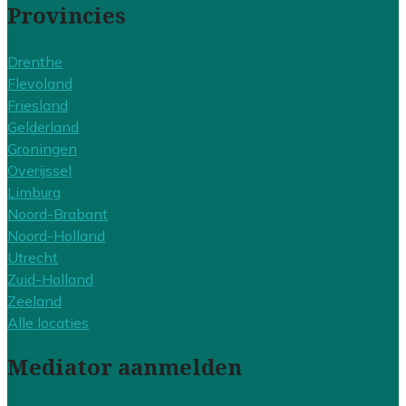
Provincies
Drenthe
Flevoland
Friesland
Gelderland
Groningen
Overijssel
Limburg
Noord-Brabant
Noord-Holland
Utrecht
Zuid-Holland
Zeeland
Alle locaties
Mediator aanmelden