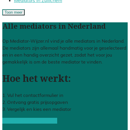
Mediators in Zuilichem
Toon meer
Alle mediators in Nederland
Op Mediator-Wijzer.nl vind je alle mediators in Nederland.
De mediators zijn allemaal handmatig voor je geselecteerd
en in een handig overzicht gezet, zodat het voor jou
gemakkelijk is om de beste mediator te vinden.
Hoe het werkt:
1. Vul het contactformulier in
2. Ontvang gratis prijsopgaven
3. Vergelijk en kies een mediator
Gratis offertes vergelijken