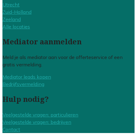
Utrecht
Zuid-Holland
Zeeland
Alle locaties
Mediator aanmelden
Meld je als mediator aan voor de offerteservice of een
gratis vermelding.
Mediator leads kopen
Bedrijfsvermelding
Hulp nodig?
Veelgestelde vragen: particulieren
Veelgestelde vragen: bedrijven
Contact