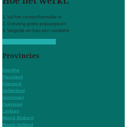
Hoe het werkt:
1. Vul het contactformulier in
2. Ontvang gratis prijsopgaven
3. Vergelijk en kies een mediator
Gratis offertes vergelijken
Provincies
Drenthe
Flevoland
Friesland
Gelderland
Groningen
Overijssel
Limburg
Noord-Brabant
Noord-Holland