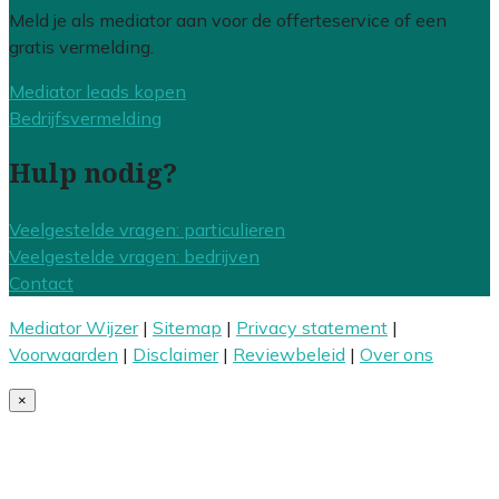
Meld je als mediator aan voor de offerteservice of een
gratis vermelding.
Mediator leads kopen
Bedrijfsvermelding
Hulp nodig?
Veelgestelde vragen: particulieren
Veelgestelde vragen: bedrijven
Contact
Mediator Wijzer
|
Sitemap
|
Privacy statement
|
Voorwaarden
|
Disclaimer
|
Reviewbeleid
|
Over ons
×