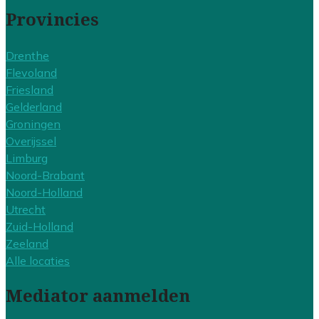
Provincies
Drenthe
Flevoland
Friesland
Gelderland
Groningen
Overijssel
Limburg
Noord-Brabant
Noord-Holland
Utrecht
Zuid-Holland
Zeeland
Alle locaties
Mediator aanmelden