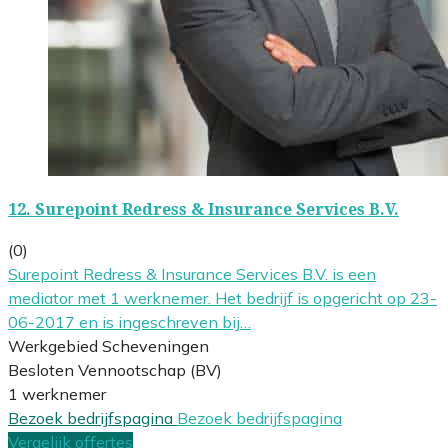
12.
Surepoint Redress & Insurance Services B.V.
(0)
Surepoint Redress & Insurance Services B.V. is een
mediator met 1 werknemer. Het bedrijf is opgericht op 23-
06-2017 en is ingeschreven bij…
Werkgebied Scheveningen
Besloten Vennootschap (BV)
1 werknemer
Bezoek bedrijfspagina
Bezoek bedrijfspagina
Vergelijk offertes