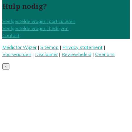
Hulp nodig?
Veelgestelde vragen: particulieren
Veelgestelde vragen: bedrijven
Contact
Mediator Wijzer
|
Sitemap
|
Privacy statement
|
Voorwaarden
|
Disclaimer
|
Reviewbeleid
|
Over ons
×