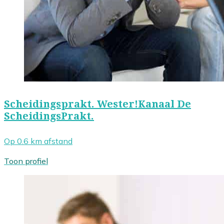
Scheidingsprakt. Wester!Kanaal De
ScheidingsPrakt.
Op 0.6 km afstand
Toon profiel