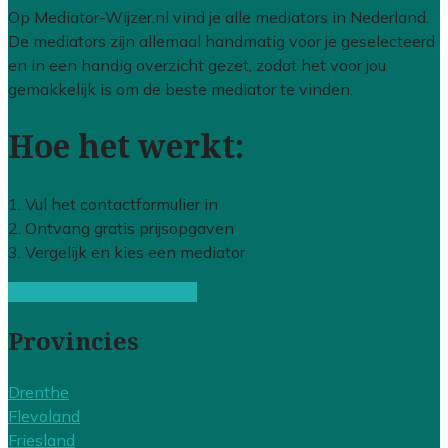
Op Mediator-Wijzer.nl vind je alle mediators in Nederland.
De mediators zijn allemaal handmatig voor je geselecteerd
en in een handig overzicht gezet, zodat het voor jou
gemakkelijk is om de beste mediator te vinden.
Hoe het werkt:
1. Vul het contactformulier in
2. Ontvang gratis prijsopgaven
3. Vergelijk en kies een mediator
Gratis offertes vergelijken
Provincies
Drenthe
Flevoland
Friesland