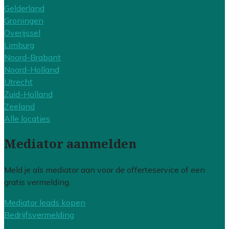
Gelderland
Groningen
Overijssel
Limburg
Noord-Brabant
Noord-Holland
Utrecht
Zuid-Holland
Zeeland
Alle locaties
Mediator aanmelden
Meld je als mediator aan voor de offerteservice of een
gratis vermelding.
Mediator leads kopen
Bedrijfsvermelding