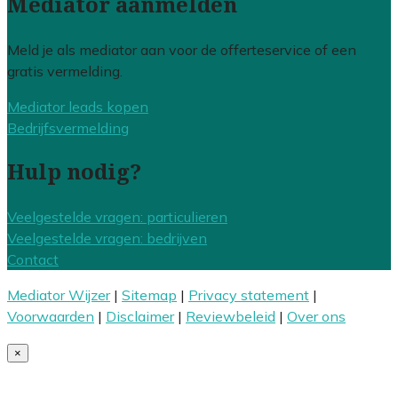
Mediator aanmelden
Meld je als mediator aan voor de offerteservice of een
gratis vermelding.
Mediator leads kopen
Bedrijfsvermelding
Hulp nodig?
Veelgestelde vragen: particulieren
Veelgestelde vragen: bedrijven
Contact
Mediator Wijzer
|
Sitemap
|
Privacy statement
|
Voorwaarden
|
Disclaimer
|
Reviewbeleid
|
Over ons
×