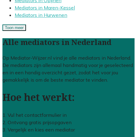
Mediators in Opijnen
Mediators in Maren-Kessel
Mediators in Hurwenen
Toon meer
Alle mediators in Nederland
Op Mediator-Wijzer.nl vind je alle mediators in Nederland.
De mediators zijn allemaal handmatig voor je geselecteerd
en in een handig overzicht gezet, zodat het voor jou
gemakkelijk is om de beste mediator te vinden.
Hoe het werkt:
1. Vul het contactformulier in
2. Ontvang gratis prijsopgaven
3. Vergelijk en kies een mediator