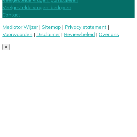
Veelgestelde vragen: particulieren
Veelgestelde vragen: bedrijven
Contact
Mediator Wijzer
|
Sitemap
|
Privacy statement
|
Voorwaarden
|
Disclaimer
|
Reviewbeleid
|
Over ons
×