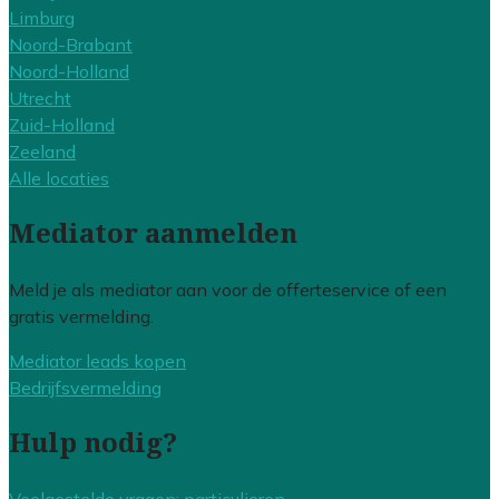
Limburg
Noord-Brabant
Noord-Holland
Utrecht
Zuid-Holland
Zeeland
Alle locaties
Mediator aanmelden
Meld je als mediator aan voor de offerteservice of een
gratis vermelding.
Mediator leads kopen
Bedrijfsvermelding
Hulp nodig?