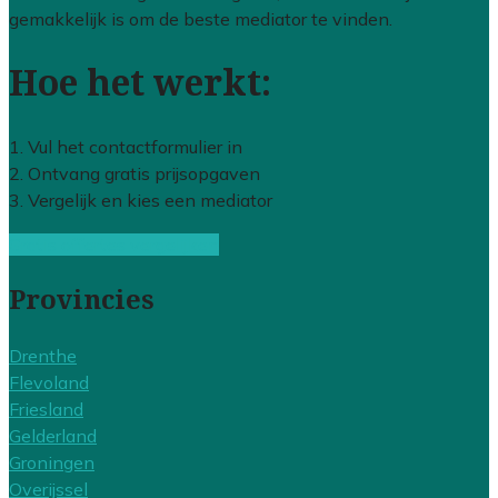
gemakkelijk is om de beste mediator te vinden.
Hoe het werkt:
1. Vul het contactformulier in
2. Ontvang gratis prijsopgaven
3. Vergelijk en kies een mediator
Gratis offertes vergelijken
Provincies
Drenthe
Flevoland
Friesland
Gelderland
Groningen
Overijssel