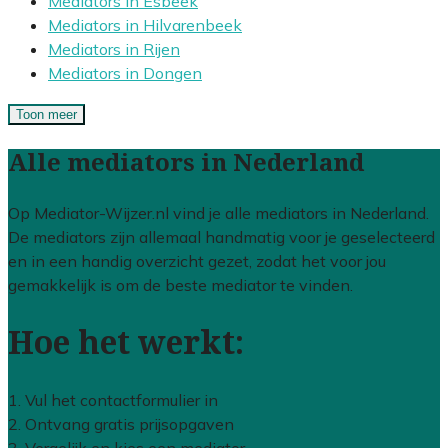
Mediators in Esbeek
Mediators in Hilvarenbeek
Mediators in Rijen
Mediators in Dongen
Toon meer
Alle mediators in Nederland
Op Mediator-Wijzer.nl vind je alle mediators in Nederland.
De mediators zijn allemaal handmatig voor je geselecteerd
en in een handig overzicht gezet, zodat het voor jou
gemakkelijk is om de beste mediator te vinden.
Hoe het werkt:
1. Vul het contactformulier in
2. Ontvang gratis prijsopgaven