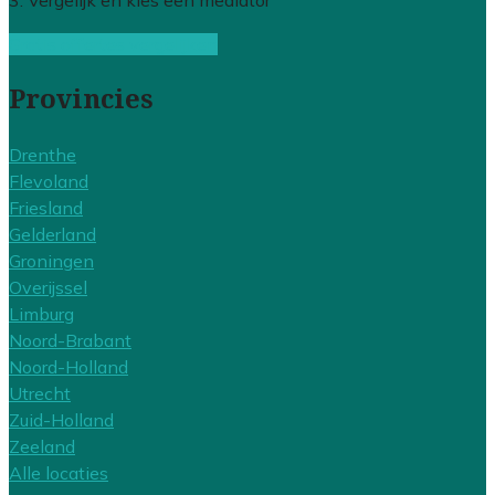
3. Vergelijk en kies een mediator
Gratis offertes vergelijken
Provincies
Drenthe
Flevoland
Friesland
Gelderland
Groningen
Overijssel
Limburg
Noord-Brabant
Noord-Holland
Utrecht
Zuid-Holland
Zeeland
Alle locaties