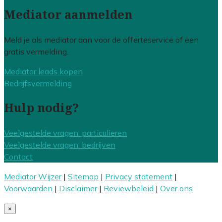
Mediator aanmelden
Meld je als mediator aan voor de offerteservice of een
gratis vermelding.
Mediator leads kopen
Bedrijfsvermelding
Hulp nodig?
Veelgestelde vragen: particulieren
Veelgestelde vragen: bedrijven
Contact
Mediator Wijzer
|
Sitemap
|
Privacy statement
|
Voorwaarden
|
Disclaimer
|
Reviewbeleid
|
Over ons
×