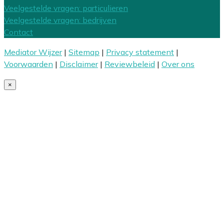
Veelgestelde vragen: particulieren
Veelgestelde vragen: bedrijven
Contact
Mediator Wijzer
|
Sitemap
|
Privacy statement
|
Voorwaarden
|
Disclaimer
|
Reviewbeleid
|
Over ons
×