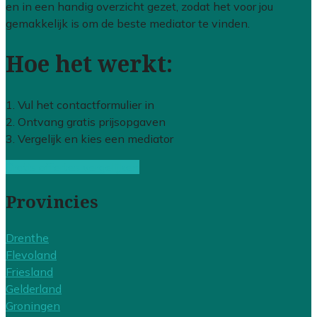
en in een handig overzicht gezet, zodat het voor jou
gemakkelijk is om de beste mediator te vinden.
Hoe het werkt:
1. Vul het contactformulier in
2. Ontvang gratis prijsopgaven
3. Vergelijk en kies een mediator
Gratis offertes vergelijken
Provincies
Drenthe
Flevoland
Friesland
Gelderland
Groningen