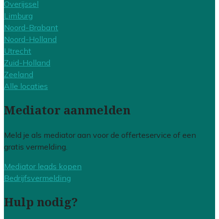
Overijssel
Limburg
Noord-Brabant
Noord-Holland
Utrecht
Zuid-Holland
Zeeland
Alle locaties
Mediator aanmelden
Meld je als mediator aan voor de offerteservice of een
gratis vermelding.
Mediator leads kopen
Bedrijfsvermelding
Hulp nodig?