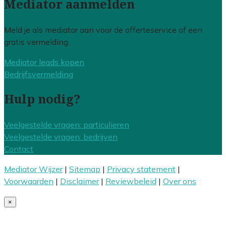
Mediator aanmelden
Meld je als mediator aan voor de offerteservice of een
gratis vermelding.
Mediator leads kopen
Bedrijfsvermelding
Hulp nodig?
Veelgestelde vragen: particulieren
Veelgestelde vragen: bedrijven
Contact
Mediator Wijzer
|
Sitemap
|
Privacy statement
|
Voorwaarden
|
Disclaimer
|
Reviewbeleid
|
Over ons
×