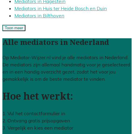
Mediators in Hagestein
Mediators in Huis ter Heide Bosch en Duin
Mediators in Bilthoven
Toon meer
Alle mediators in Nederland
Op Mediator-Wijzer.nl vind je alle mediators in Nederland.
De mediators zijn allemaal handmatig voor je geselecteerd
en in een handig overzicht gezet, zodat het voor jou
gemakkelijk is om de beste mediator te vinden.
Hoe het werkt:
1. Vul het contactformulier in
2. Ontvang gratis prijsopgaven
3. Vergelijk en kies een mediator