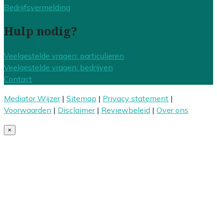
Bedrijfsvermelding
Hulp nodig?
Veelgestelde vragen: particulieren
Veelgestelde vragen: bedrijven
Contact
Mediator Wijzer
|
Sitemap
|
Privacy statement
|
Voorwaarden
|
Disclaimer
|
Reviewbeleid
|
Over ons
×