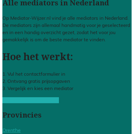
Alle mediators in Nederland
Op Mediator-Wijzer.nl vind je alle mediators in Nederland.
De mediators zijn allemaal handmatig voor je geselecteerd
en in een handig overzicht gezet, zodat het voor jou
gemakkelijk is om de beste mediator te vinden.
Hoe het werkt:
1. Vul het contactformulier in
2. Ontvang gratis prijsopgaven
3. Vergelijk en kies een mediator
Gratis offertes vergelijken
Provincies
Drenthe