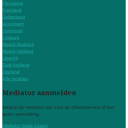
Flevoland
Friesland
Gelderland
Groningen
Overijssel
Limburg
Noord-Brabant
Noord-Holland
Utrecht
Zuid-Holland
Zeeland
Alle locaties
Mediator aanmelden
Meld je als mediator aan voor de offerteservice of een
gratis vermelding.
Mediator leads kopen