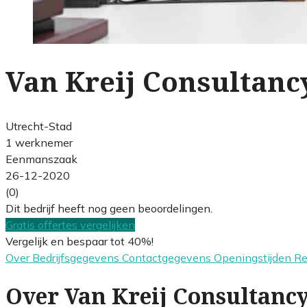
Van Kreij Consultanc
Utrecht-Stad
1 werknemer
Eenmanszaak
26-12-2020
(0)
Dit bedrijf heeft nog geen beoordelingen.
Gratis offertes vergelijken
Vergelijk en bespaar tot 40%!
Over
Bedrijfsgegevens
Contactgegevens
Openingstijden
R
Over Van Kreij Consultanc