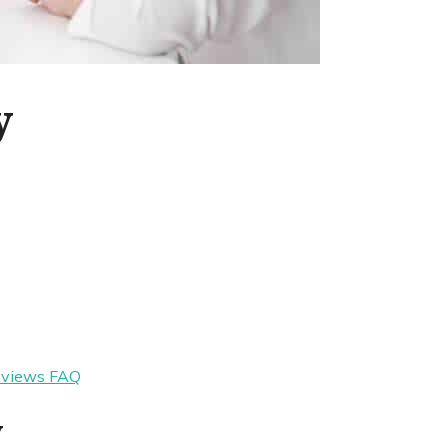
y
eviews
FAQ
y