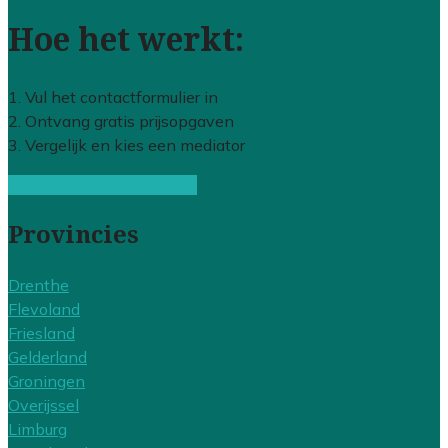
Hoe het werkt:
1. Vul het contactformulier in
2. Ontvang gratis prijsopgaven
3. Vergelijk en kies een mediator
Gratis offertes vergelijken
Provincies
Drenthe
Flevoland
Friesland
Gelderland
Groningen
Overijssel
Limburg