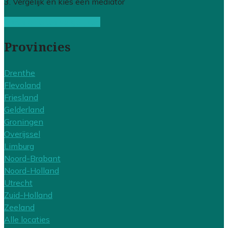
3. Vergelijk en kies een mediator
Gratis offertes vergelijken
Provincies
Drenthe
Flevoland
Friesland
Gelderland
Groningen
Overijssel
Limburg
Noord-Brabant
Noord-Holland
Utrecht
Zuid-Holland
Zeeland
Alle locaties