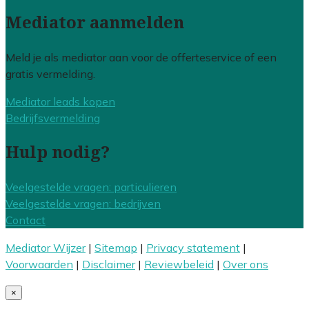
Mediator aanmelden
Meld je als mediator aan voor de offerteservice of een
gratis vermelding.
Mediator leads kopen
Bedrijfsvermelding
Hulp nodig?
Veelgestelde vragen: particulieren
Veelgestelde vragen: bedrijven
Contact
Mediator Wijzer
|
Sitemap
|
Privacy statement
|
Voorwaarden
|
Disclaimer
|
Reviewbeleid
|
Over ons
×