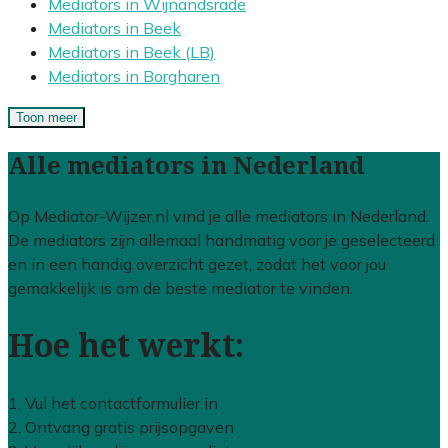
Mediators in Wijnandsrade
Mediators in Beek
Mediators in Beek (LB)
Mediators in Borgharen
Toon meer
Alle mediators in Nederland
Op Mediator-Wijzer.nl vind je alle mediators in Nederland.
De mediators zijn allemaal handmatig voor je geselecteerd
en in een handig overzicht gezet, zodat het voor jou
gemakkelijk is om de beste mediator te vinden.
Hoe het werkt:
1. Vul het contactformulier in
2. Ontvang gratis prijsopgaven