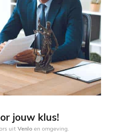
or jouw klus!
ors uit
Venlo
en omgeving.