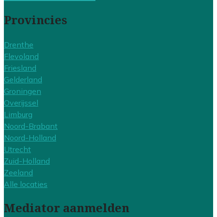
Provincies
Drenthe
Flevoland
Friesland
Gelderland
Groningen
Overijssel
Limburg
Noord-Brabant
Noord-Holland
Utrecht
Zuid-Holland
Zeeland
Alle locaties
Mediator aanmelden