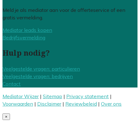
Meld je als mediator aan voor de offerteservice of een
gratis vermelding.
Mediator leads kopen
Bedrijfsvermelding
Hulp nodig?
Veelgestelde vragen: particulieren
Veelgestelde vragen: bedrijven
Contact
Mediator Wijzer
|
Sitemap
|
Privacy statement
|
Voorwaarden
|
Disclaimer
|
Reviewbeleid
|
Over ons
×