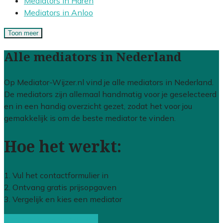
Mediators in Haren
Mediators in Anloo
Toon meer
Alle mediators in Nederland
Op Mediator-Wijzer.nl vind je alle mediators in Nederland.
De mediators zijn allemaal handmatig voor je geselecteerd
en in een handig overzicht gezet, zodat het voor jou
gemakkelijk is om de beste mediator te vinden.
Hoe het werkt:
1. Vul het contactformulier in
2. Ontvang gratis prijsopgaven
3. Vergelijk en kies een mediator
Gratis offertes vergelijken