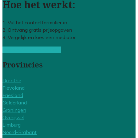
Hoe het werkt:
1. Vul het contactformulier in
2. Ontvang gratis prijsopgaven
3. Vergelijk en kies een mediator
Gratis offertes vergelijken
Provincies
Drenthe
Flevoland
Friesland
Gelderland
Groningen
Overijssel
Limburg
Noord-Brabant