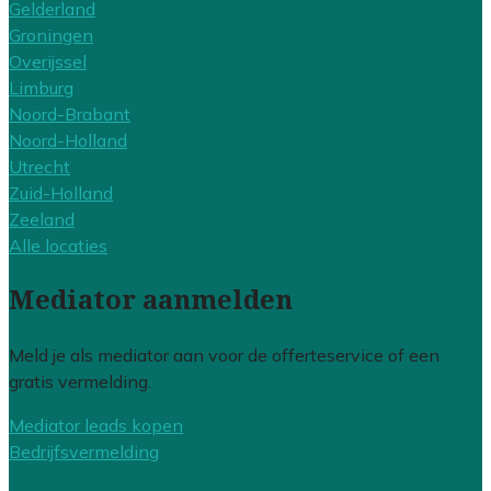
Gelderland
Groningen
Overijssel
Limburg
Noord-Brabant
Noord-Holland
Utrecht
Zuid-Holland
Zeeland
Alle locaties
Mediator aanmelden
Meld je als mediator aan voor de offerteservice of een
gratis vermelding.
Mediator leads kopen
Bedrijfsvermelding