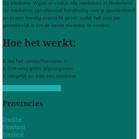
Op Mediator-Wijzer.nl vind je alle mediators in Nederland.
De mediators zijn allemaal handmatig voor je geselecteerd
en in een handig overzicht gezet, zodat het voor jou
gemakkelijk is om de beste mediator te vinden.
Hoe het werkt:
1. Vul het contactformulier in
2. Ontvang gratis prijsopgaven
3. Vergelijk en kies een mediator
Gratis offertes vergelijken
Provincies
Drenthe
Flevoland
Friesland