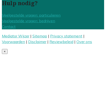
Hulp nodig?
Veelgestelde vragen: particulieren
Veelgestelde vragen: bedrijven
Contact
Mediator Wijzer
|
Sitemap
|
Privacy statement
|
Voorwaarden
|
Disclaimer
|
Reviewbeleid
|
Over ons
×