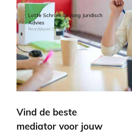
Lotte Schram de Jong Juridisch
Advies
Noordijkpad 2, 7384AJ Wilp
Vind de beste
mediator voor jouw