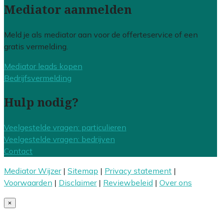
Mediator aanmelden
Meld je als mediator aan voor de offerteservice of een
gratis vermelding.
Mediator leads kopen
Bedrijfsvermelding
Hulp nodig?
Veelgestelde vragen: particulieren
Veelgestelde vragen: bedrijven
Contact
Mediator Wijzer
|
Sitemap
|
Privacy statement
|
Voorwaarden
|
Disclaimer
|
Reviewbeleid
|
Over ons
×