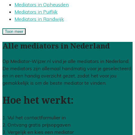
Mediators in Opheusden
Mediators in Puiflijk
Mediators in Randwijk
Toon meer
Alle mediators in Nederland
Op Mediator-Wijzer.nl vind je alle mediators in Nederland.
De mediators zijn allemaal handmatig voor je geselecteerd
en in een handig overzicht gezet, zodat het voor jou
gemakkelijk is om de beste mediator te vinden.
Hoe het werkt:
1. Vul het contactformulier in
2. Ontvang gratis prijsopgaven
3. Vergelijk en kies een mediator