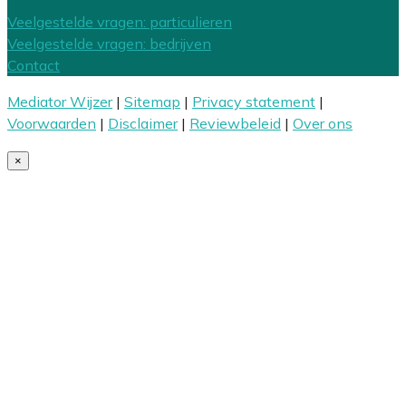
Veelgestelde vragen: particulieren
Veelgestelde vragen: bedrijven
Contact
Mediator Wijzer
|
Sitemap
|
Privacy statement
|
Voorwaarden
|
Disclaimer
|
Reviewbeleid
|
Over ons
×