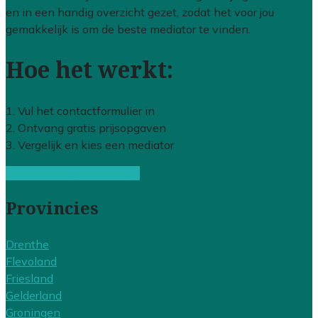
en in een handig overzicht gezet, zodat het voor jou
gemakkelijk is om de beste mediator te vinden.
Hoe het werkt:
1. Vul het contactformulier in
2. Ontvang gratis prijsopgaven
3. Vergelijk en kies een mediator
Gratis offertes vergelijken
Provincies
Drenthe
Flevoland
Friesland
Gelderland
Groningen