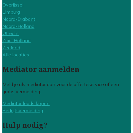
Overijssel
Limburg
Noord-Brabant
Noord-Holland
Utrecht
Zuid-Holland
Zeeland
Alle locaties
Mediator aanmelden
Meld je als mediator aan voor de offerteservice of een
gratis vermelding.
Mediator leads kopen
Bedrijfsvermelding
Hulp nodig?