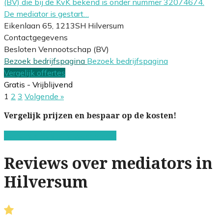
(BV) die bij de KvK bekend is onder nummer 32074674.
De mediator is gestart…
Eikenlaan 65, 1213SH Hilversum
Contactgegevens
Besloten Vennootschap (BV)
Bezoek bedrijfspagina
Bezoek bedrijfspagina
Vergelijk offertes
Gratis - Vrijblijvend
1
2
3
Volgende »
Vergelijk prijzen en bespaar op de kosten!
Start de gratis offerteaanvraag!
Reviews over mediators in
Hilversum