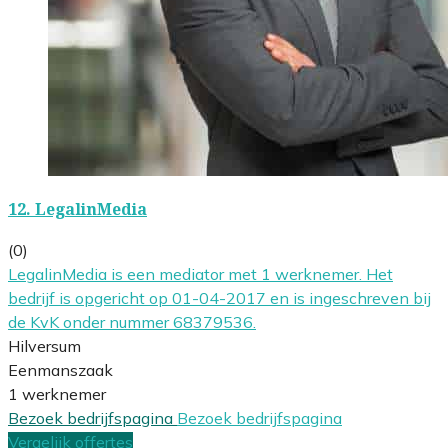
12.
LegalinMedia
(0)
LegalinMedia is een mediator met 1 werknemer. Het
bedrijf is opgericht op 01-04-2017 en is ingeschreven bij
de KvK onder nummer 68379536.
Hilversum
Eenmanszaak
1 werknemer
Bezoek bedrijfspagina
Bezoek bedrijfspagina
Vergelijk offertes