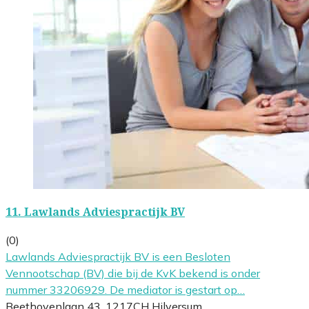
11.
Lawlands Adviespractijk BV
(0)
Lawlands Adviespractijk BV is een Besloten
Vennootschap (BV) die bij de KvK bekend is onder
nummer 33206929. De mediator is gestart op…
Beethovenlaan 43, 1217CH Hilversum