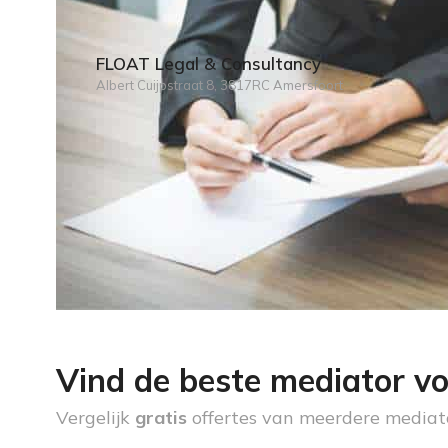
FLOAT Legal & Consultancy
Albert Cuijpstraat 8, 3817RC Amersfoort
Vind de beste mediator vo
Vergelijk
gratis
offertes van meerdere mediat