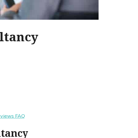
ltancy
eviews
FAQ
ltancy