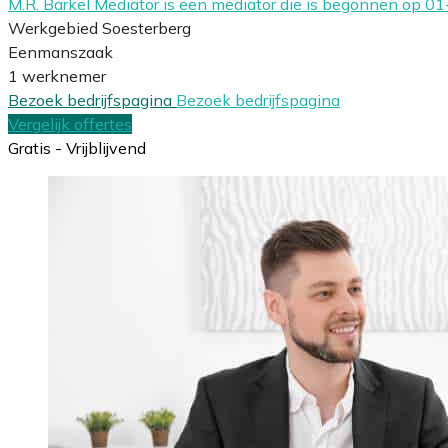
M.R. Barkel Mediator is een mediator die is begonnen op 
Werkgebied Soesterberg
Eenmanszaak
1 werknemer
Bezoek bedrijfspagina
Bezoek bedrijfspagina
Vergelijk offertes
Gratis - Vrijblijvend