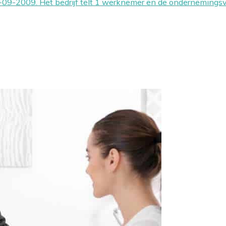
01-09-2009. Het bedrijf telt 1 werknemer en de onderneming