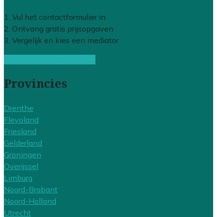
1. Vul het contactformulier in
2. Ontvang gratis prijsopgaven
3. Vergelijk en kies een mediator
Gratis offertes vergelijken
Provincies
Drenthe
Flevoland
Friesland
Gelderland
Groningen
Overijssel
Limburg
Noord-Brabant
Noord-Holland
Utrecht