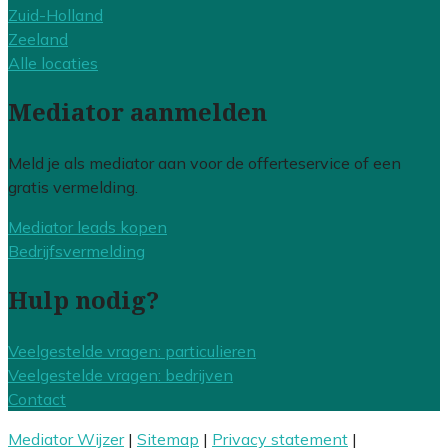
Zuid-Holland
Zeeland
Alle locaties
Mediator aanmelden
Meld je als mediator aan voor de offerteservice of een
gratis vermelding.
Mediator leads kopen
Bedrijfsvermelding
Hulp nodig?
Veelgestelde vragen: particulieren
Veelgestelde vragen: bedrijven
Contact
Mediator Wijzer
|
Sitemap
|
Privacy statement
|