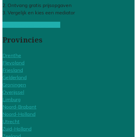
2. Ontvang gratis prijsopgaven
3. Vergelijk en kies een mediator
Gratis offertes vergelijken
Provincies
Drenthe
Flevoland
Friesland
Gelderland
Groningen
Overijssel
Limburg
Noord-Brabant
Noord-Holland
Utrecht
Zuid-Holland
Zeeland