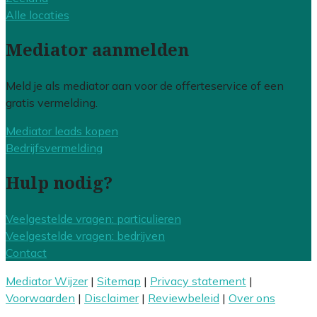
Alle locaties
Mediator aanmelden
Meld je als mediator aan voor de offerteservice of een
gratis vermelding.
Mediator leads kopen
Bedrijfsvermelding
Hulp nodig?
Veelgestelde vragen: particulieren
Veelgestelde vragen: bedrijven
Contact
Mediator Wijzer
|
Sitemap
|
Privacy statement
|
Voorwaarden
|
Disclaimer
|
Reviewbeleid
|
Over ons