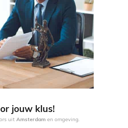
or jouw klus!
ors uit
Amsterdam
en omgeving.