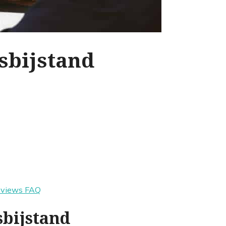
sbijstand
eviews
FAQ
sbijstand