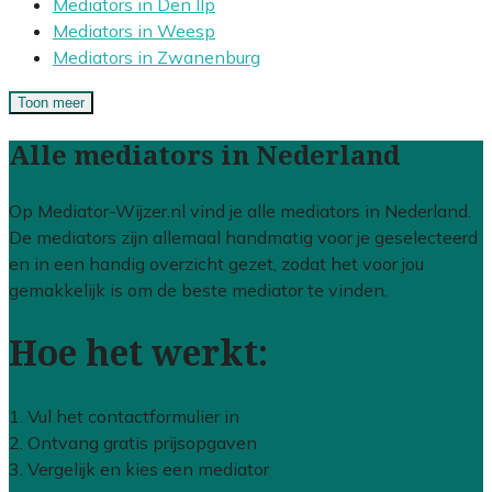
Mediators in Den Ilp
Mediators in Weesp
Mediators in Zwanenburg
Toon meer
Alle mediators in Nederland
Op Mediator-Wijzer.nl vind je alle mediators in Nederland.
De mediators zijn allemaal handmatig voor je geselecteerd
en in een handig overzicht gezet, zodat het voor jou
gemakkelijk is om de beste mediator te vinden.
Hoe het werkt:
1. Vul het contactformulier in
2. Ontvang gratis prijsopgaven
3. Vergelijk en kies een mediator